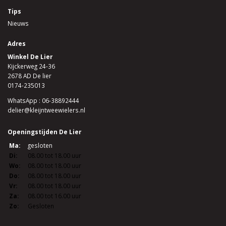
Tips
Nieuws
Adres
Winkel De Lier
Kijckerweg 24-36
2678 AD De lier
0174-235013
WhatsApp : 06-38892444
delier@kleijntweewielers.nl
Openingstijden De Lier
Ma:
gesloten
Di:
08.00 tot 18.00 uur
Wo:
08.00 tot 18.00 uur
Do:
08.00 tot 18.00 uur
Vr:
08.00 tot 18.00 uur
Za:
08.00 tot 16.00 uur
Zo:
Gesloten