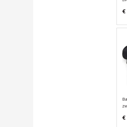
€
Ba
zw
€