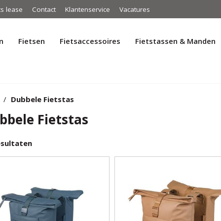
ts lease
Contact
Klantenservice
Vacatures
n
Fietsen
Fietsaccessoires
Fietstassen & Manden
Dubbele Fietstas
bbele Fietstas
sultaten