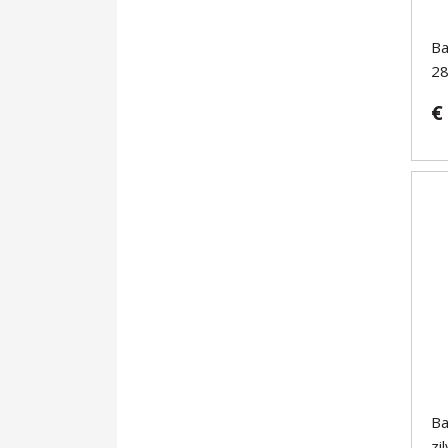
Ba
28
€
Ba
zi