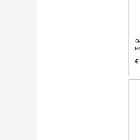
Gi
Ma
€