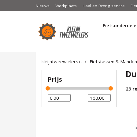
Nieuws
Werkplaats
Haal en Breng service
Fie
Fietsonderdele
kleijntweewielers.nl
Fietstassen & Manden
Du
Prijs
29
re