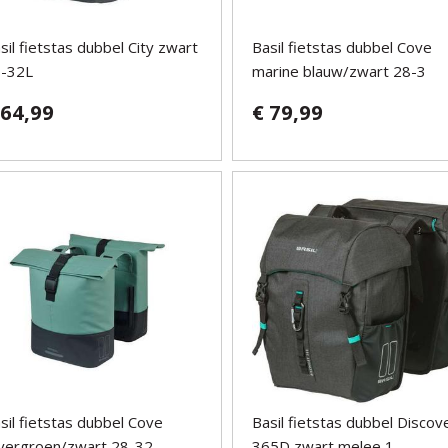
sil fietstas dubbel City zwart
Basil fietstas dubbel Cove
-32L
marine blauw/zwart 28-3
 64,99
€ 79,99
sil fietstas dubbel Cove
Basil fietstas dubbel Discov
lvergroen/zwart 28-32
365D zwart melee 1