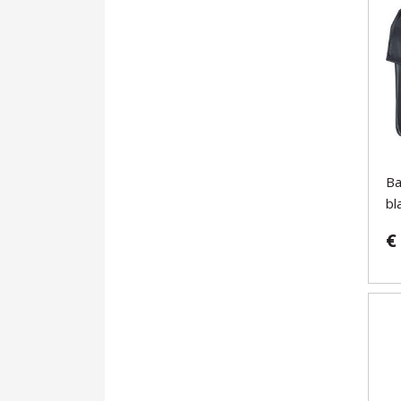
Ba
bl
€