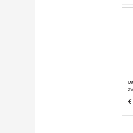
Ba
zw
€