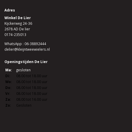
Adres
Winkel De Lier
Kijckerweg 24-36
2678 AD De lier
0174-235013
WhatsApp : 06-38892444
delier@kleijntweewielers.nl
Openingstijden De Lier
Ma:
gesloten
Di:
08.00 tot 18.00 uur
Wo:
08.00 tot 18.00 uur
Do:
08.00 tot 18.00 uur
Vr:
08.00 tot 18.00 uur
Za:
08.00 tot 16.00 uur
Zo:
Gesloten