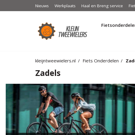
Nieuws
Werkplaats
Haal en Breng service
Fie
Fietsonderdele
kleijntweewielers.nl
Fiets Onderdelen
Zad
Zadels