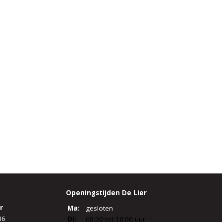
Openingstijden De Lier
r
Ma:
gesloten
36
Di:
08.00 tot 18.00 uur