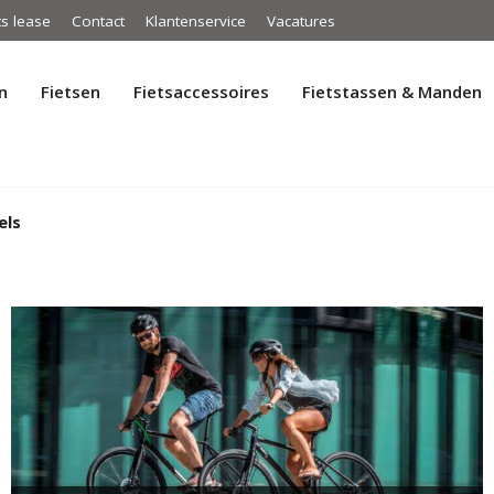
ts lease
Contact
Klantenservice
Vacatures
n
Fietsen
Fietsaccessoires
Fietstassen & Manden
els