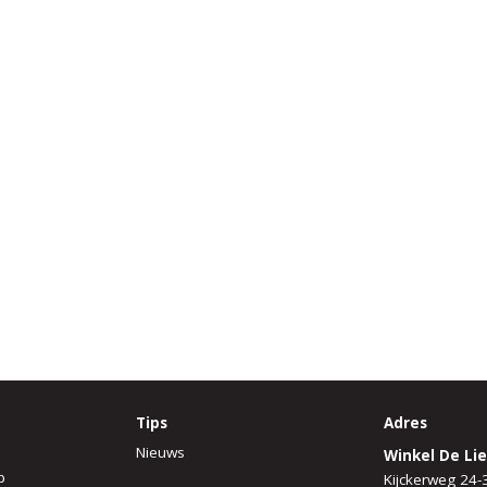
Tips
Adres
Nieuws
Winkel De Lie
p
Kijckerweg 24-