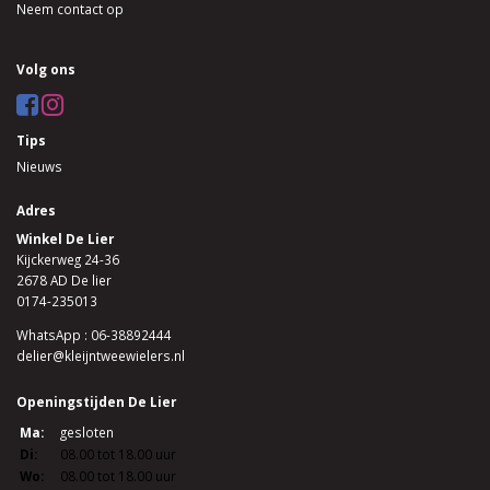
Neem contact op
Volg ons
Tips
Nieuws
Adres
Winkel De Lier
Kijckerweg 24-36
2678 AD De lier
0174-235013
WhatsApp : 06-38892444
delier@kleijntweewielers.nl
Openingstijden De Lier
Ma:
gesloten
Di:
08.00 tot 18.00 uur
Wo:
08.00 tot 18.00 uur