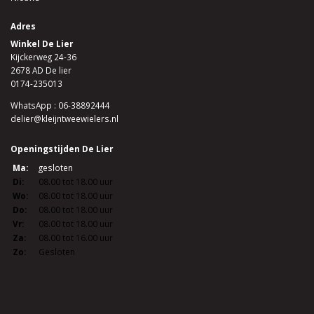
Adres
Winkel De Lier
Kijckerweg 24-36
2678 AD De lier
0174-235013
WhatsApp : 06-38892444
delier@kleijntweewielers.nl
Openingstijden De Lier
Ma:
gesloten
Di:
08.00 tot 18.00 uur
Wo:
08.00 tot 18.00 uur
Do:
08.00 tot 18.00 uur
Vr:
08.00 tot 18.00 uur
Za:
08.00 tot 16.00 uur
Zo:
Gesloten