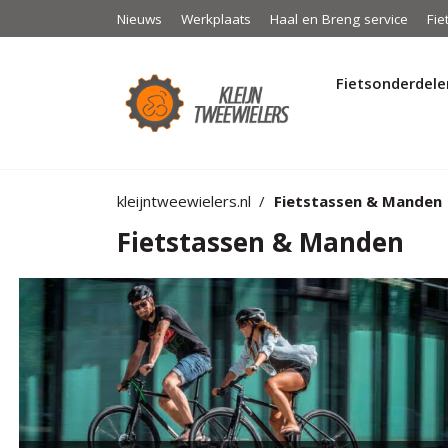
Nieuws
Werkplaats
Haal en Breng service
Fie
Fietsonderdele
kleijntweewielers.nl
Fietstassen & Manden
Fietstassen & Manden