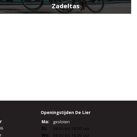
Zadeltas
Openingstijden De Lier
r
Ma:
gesloten
36
Di:
08.00 tot 18.00 uur
r
Wo:
08.00 tot 18.00 uur