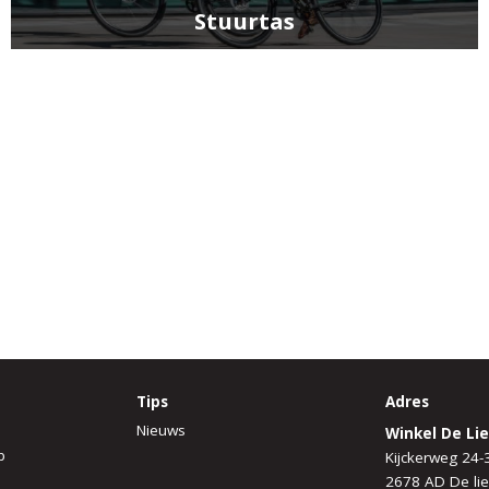
Stuurtas
Tips
Adres
Nieuws
Winkel De Lie
p
Kijckerweg 24-
2678 AD De lie