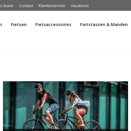
ts lease
Contact
Klantenservice
Vacatures
n
Fietsen
Fietsaccessoires
Fietstassen & Manden