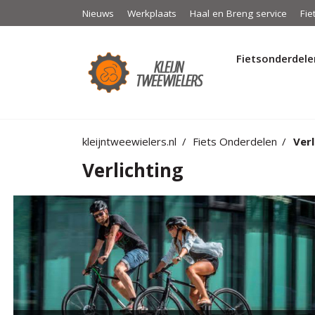
Nieuws
Werkplaats
Haal en Breng service
Fie
Fietsonderdele
kleijntweewielers.nl
Fiets Onderdelen
Verl
Verlichting