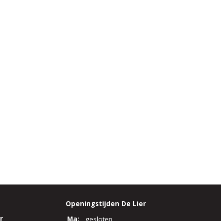
Openingstijden De Lier
r
Ma:
gesloten