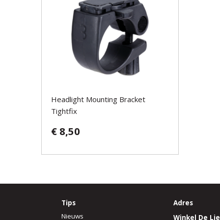
Headlight Mounting Bracket
Tightfix
€ 8,50
Tips
Adres
Nieuws
Winkel De Lie