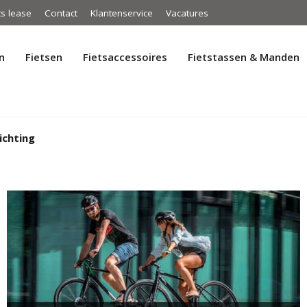
ts lease
Contact
Klantenservice
Vacatures
n
Fietsen
Fietsaccessoires
Fietstassen & Manden
ichting