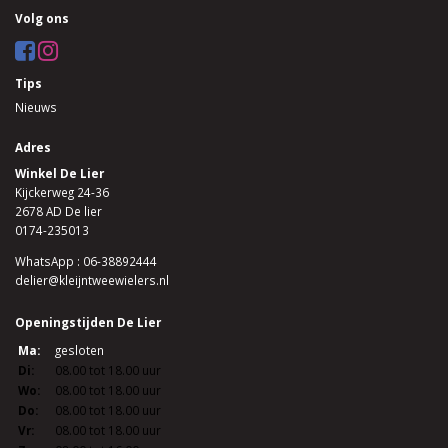
Volg ons
Tips
Nieuws
Adres
Winkel De Lier
Kijckerweg 24-36
2678 AD De lier
0174-235013
WhatsApp : 06-38892444
delier@kleijntweewielers.nl
Openingstijden De Lier
Ma:
gesloten
Di:
08.00 tot 18.00 uur
Wo:
08.00 tot 18.00 uur
Do:
08.00 tot 18.00 uur
Vr:
08.00 tot 18.00 uur