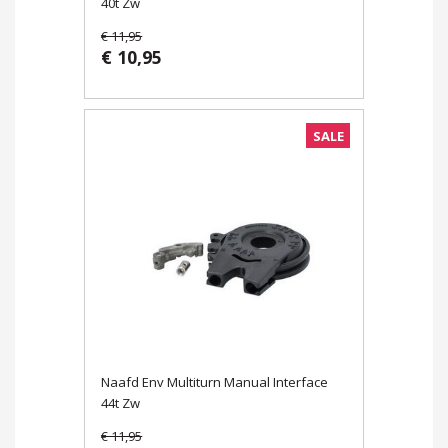
40t Zw
€ 11,95
€ 10,95
SALE
Naafd Env Multiturn Manual Interface
44t Zw
€ 11,95