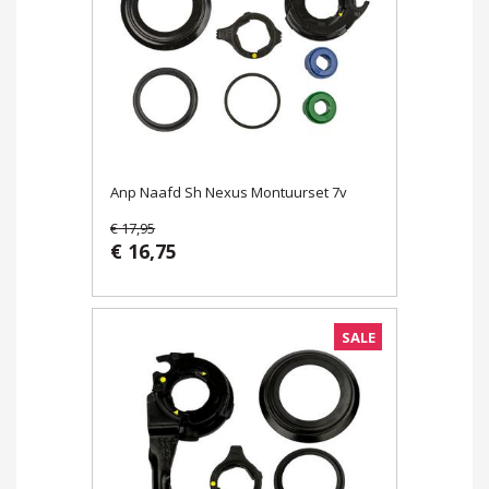
Anp Naafd Sh Nexus Montuurset 7v
€ 17,95
€ 16,75
SALE